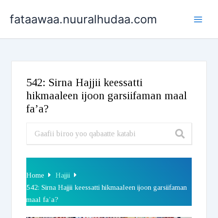
Skip
fataawaa.nuuralhudaa.com
to
content
542: Sirna Hajjii keessatti
hikmaaleen ijoon garsiifaman maal
fa’a?
Home
Hajjii
542: Sirna Hajjii keessatti hikmaaleen ijoon garsiifaman
maal fa’a?