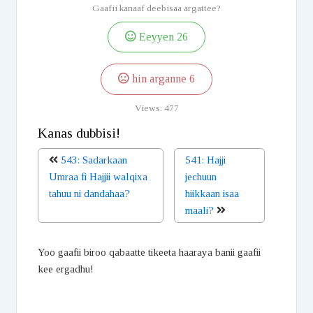
Gaafii kanaaf deebisaa argattee?
Eeyyen
26
hin arganne
6
Views:
477
Kanas dubbisi!
543: Sadarkaan
541: Hajji
Umraa fi Hajjii walqixa
jechuun
tahuu ni dandahaa?
hiikkaan isaa
maali?
Yoo gaafii biroo qabaatte tikeeta haaraya banii gaafii
kee ergadhu!