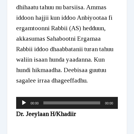
dhihaatu tahuu nu barsiisa. Ammas
iddoon hajjii kun iddoo Anbiyootaa fi
ergamtoonni Rabbii (AS) hedduun,
akkasumas Sahabootni Ergamaa
Rabbii iddoo dhaabbatanii turan tahuu
waliin isaan hunda yaadanna. Kun
hundi hikmaadha. Deebisaa guutuu
sagalee irraa dhageeffadhu.
Audio
00:00
00:00
Player
Dr. Jeeylaan H/Khadiir