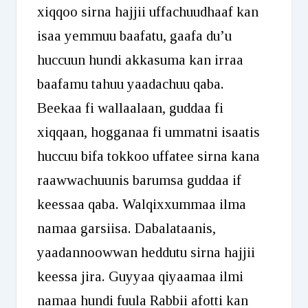
xiqqoo sirna hajjii uffachuudhaaf kan
isaa yemmuu baafatu, gaafa du’u
huccuun hundi akkasuma kan irraa
baafamu tahuu yaadachuu qaba.
Beekaa fi wallaalaan, guddaa fi
xiqqaan, hogganaa fi ummatni isaatis
huccuu bifa tokkoo uffatee sirna kana
raawwachuunis barumsa guddaa if
keessaa qaba. Walqixxummaa ilma
namaa garsiisa. Dabalataanis,
yaadannoowwan heddutu sirna hajjii
keessa jira. Guyyaa qiyaamaa ilmi
namaa hundi fuula Rabbii afotti kan