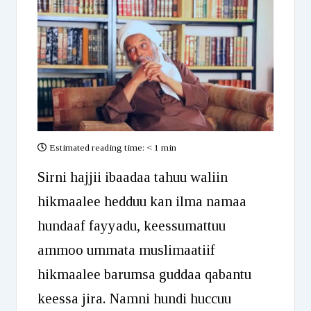
Estimated reading time:
< 1 min
Sirni hajjii ibaadaa tahuu waliin
hikmaalee hedduu kan ilma namaa
hundaaf fayyadu, keessumattuu
ammoo ummata muslimaatiif
hikmaalee barumsa guddaa qabantu
keessa jira. Namni hundi huccuu