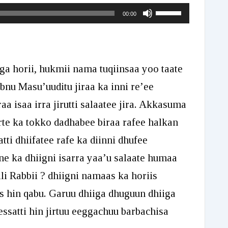
Use
00:00
Up/Down
Arrow
keys
ga horii, hukmii nama tuqiinsaa yoo taate
to
bnu Masu’uuditu jiraa ka inni re’ee
increase
a isaa irra jirutti salaatee jira. Akkasuma
or
te ka tokko dadhabee biraa rafee halkan
decrease
ti dhiifatee rafe ka diinni dhufee
volume.
ne ka dhiigni isarra yaa’u salaate humaa
li Rabbii ? dhiigni namaas ka horiis
s hin qabu. Garuu dhiiga dhuguun dhiiga
ssatti hin jirtuu eeggachuu barbachisa