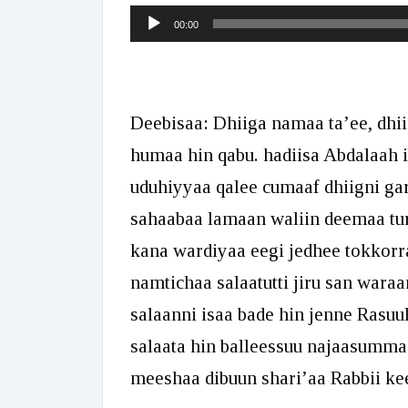
Audio
00:00
Player
Deebisaa: Dhiiga namaa ta’ee, dhii
humaa hin qabu. hadiisa Abdalaah i
uduhiyyaa qalee cumaaf dhiigni gara
sahaabaa lamaan waliin deemaa tur
kana wardiyaa eegi jedhee tokkorrat
namtichaa salaatutti jiru san waraa
salaanni isaa bade hin jenne Rasuul
salaata hin balleessuu najaasumma
meeshaa dibuun shari’aa Rabbii kee