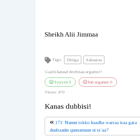
Sheikh Alii Jimmaa
Tags:
Dhiiga
Xahaaraa
Gaafii kanaaf deebisaa argattee?
Eeyyen
5
hin arganne
0
Views:
470
Kanas dubbisi!
173: Namni tokko haadha warraa isaa gara
duubaatiin qunnamuun ni ta’aa?