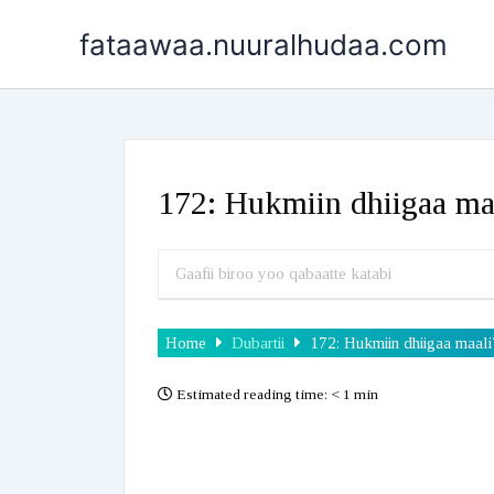
Skip
fataawaa.nuuralhudaa.com
to
content
172: Hukmiin dhiigaa ma
Home
Dubartii
172: Hukmiin dhiigaa maali
Estimated reading time:
< 1 min