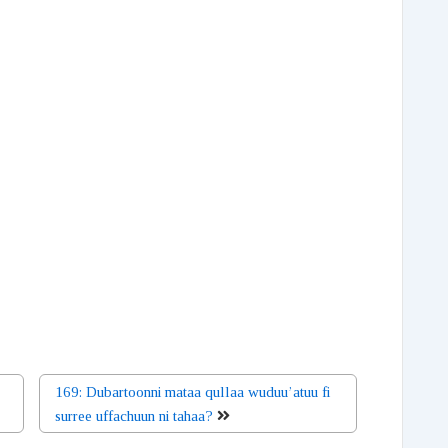
169: Dubartoonni mataa qullaa wuduu’atuu fi
surree uffachuun ni tahaa?