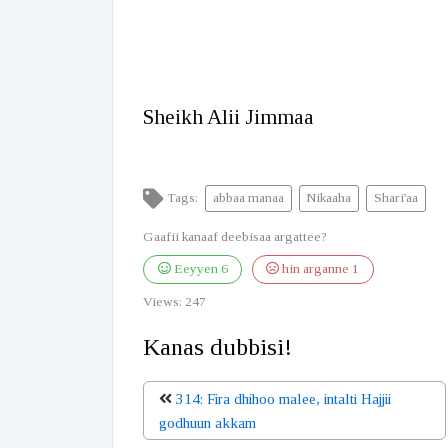
Sheikh Alii Jimmaa
Tags:
abbaa manaa
Nikaaha
Shari'aa
Gaafii kanaaf deebisaa argattee?
Eeyyen
6
hin arganne
1
Views:
247
Kanas dubbisi!
314: Fira dhihoo malee, intalti Hajjii
godhuun akkam