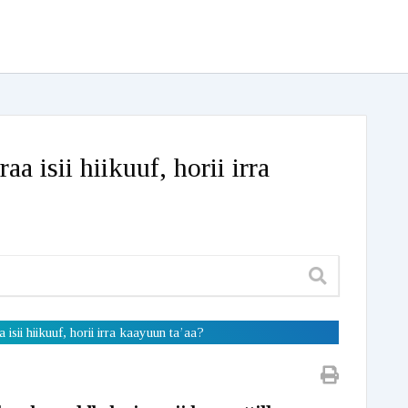
a isii hiikuuf, horii irra
isii hiikuuf, horii irra kaayuun ta’aa?