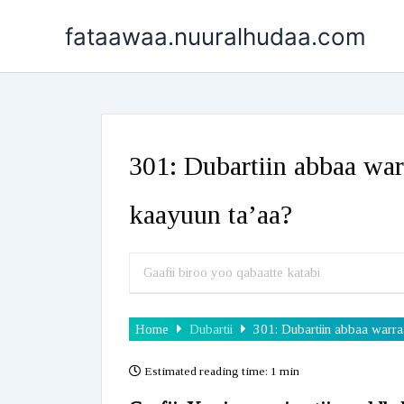
Skip
fataawaa.nuuralhudaa.com
to
content
301: Dubartiin abbaa warra
kaayuun ta’aa?
Home
Dubartii
301: Dubartiin abbaa warraa 
Estimated reading time:
1 min