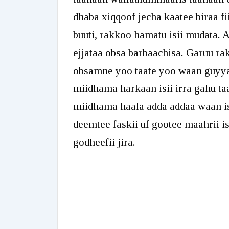
dhaba xiqqoof jecha kaatee biraa fi
buuti, rakkoo hamatu isii mudata. A
ejjataa obsa barbaachisa. Garuu rak
obsamne yoo taate yoo waan guyya
miidhama harkaan isii irra gahu ta
miidhama haala adda addaa waan is
deemtee faskii uf gootee maahrii is
godheefii jira.