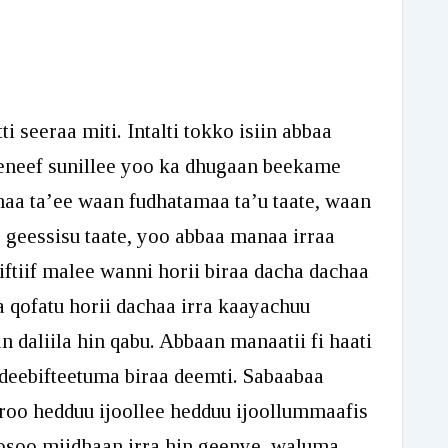
to
increase
or
decrease
i seeraa miti. Intalti tokko isiin abbaa
volume.
eeneef sunillee yoo ka dhugaan beekame
amaa ta’ee waan fudhatamaa ta’u taate, waan
koo geessisu taate, yoo abbaa manaa irraa
iftiif malee wanni horii biraa dacha dachaa
aa qofatu horii dachaa irra kaayachuu
 daliila hin qabu. Abbaan manaatii fi haati
deebifteetuma biraa deemti. Sabaabaa
eroo hedduu ijoollee hedduu ijoollummaafis
osoo miidhaan irra hin geenye, waluma