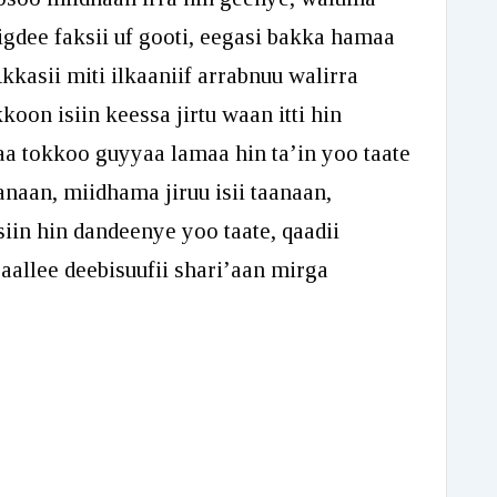
igdee faksii uf gooti, eegasi bakka hamaa
kkasii miti ilkaaniif arrabnuu walirra
koon isiin keessa jirtu waan itti hin
a tokkoo guyyaa lamaa hin ta’in yoo taate
anaan, miidhama jiruu isii taanaan,
iin hin dandeenye yoo taate, qaadii
aallee deebisuufii shari’aan mirga