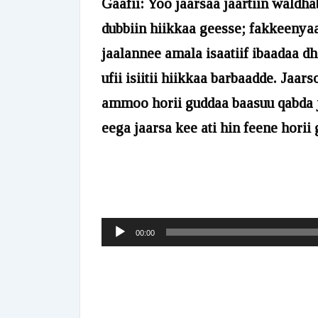
Gaafii: Yoo jaarsaa jaartiin waldha
dubbiin hiikkaa geesse; fakkeenyaa
jaalannee amala isaatiif ibaadaa dh
ufii isiitii hiikkaa barbaadde. Jaa
ammoo horii guddaa baasuu qabda je
eega jaarsa kee ati hin feene horii
Audio
00:00
Player