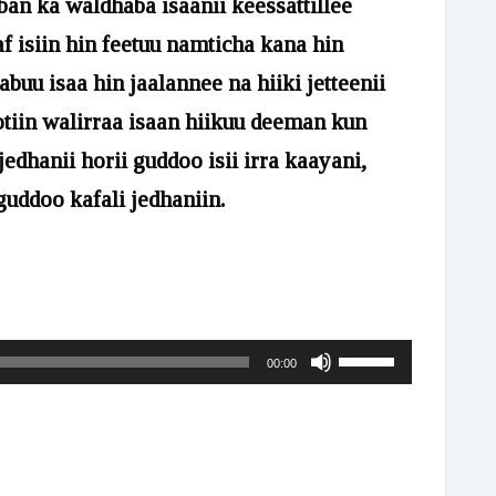
ban ka waldhaba isaanii keessattillee
f isiin hin feetuu namticha kana hin
abuu isaa hin jaalannee na hiiki jetteenii
rsotiin walirraa isaan hiikuu deeman kun
dhanii horii guddoo isii irra kaayani,
 guddoo kafali jedhaniin.
Use
00:00
Up/Down
Arrow
keys