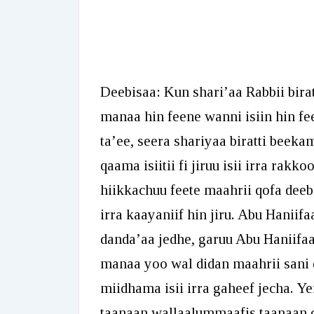
Deebisaa: Kun shari’aa Rabbii biratt
manaa hin feene wanni isiin hin f
ta’ee, seera shariyaa biratti beek
qaama isiitii fi jiruu isii irra rak
hiikkachuu feete maahrii qofa deeb
irra kaayaniif hin jiru. Abu Haniif
danda’aa jedhe, garuu Abu Haniifaan
manaa yoo wal didan maahrii sani 
miidhama isii irra gaheef jecha. Y
taanaan wallaalummaafis taanaan 