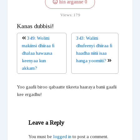
hin arganne
0
Views:
179
Kanas dubbisi!
349: Wolitti
343: Walitti
makiinsi dhiiraa fi
dhufeenyi dhiiraa fi
dhalaa hawaasa
haadha niitii isaa
keenyaa kun
hanga yoomiiti?
akkam?
Yoo gaafii biroo qabaatte tikeeta haaraya banii gaafii
kee ergadhu!
Leave a Reply
You must be
logged in
to post a comment.