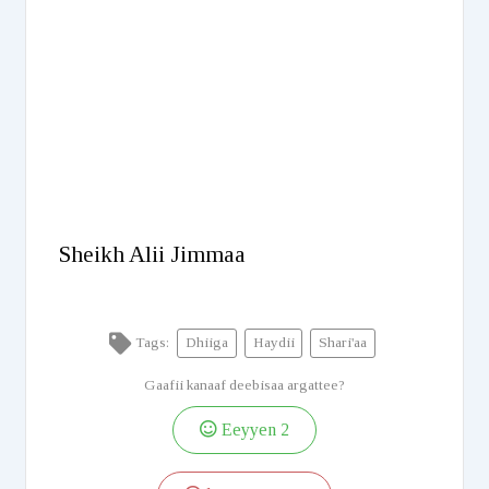
Sheikh Alii Jimmaa
Tags:
Dhiiga
Haydii
Shari'aa
Gaafii kanaaf deebisaa argattee?
Eeyyen
2