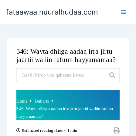
Skip
fataawaa.nuuralhudaa.com
to
content
346: Wayta dhiiga aadaa irra jirtu
jaartii waliin rafuun hayyamamaa?
Home
Dubartii
346: Wayta dhiiga aadaa irra jirtu jaartii waliin rafuun
hayyamamaa?
Estimated reading time:
< 1 min