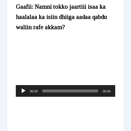
Gaafii: Namni tokko jaartiii isaa ka
haalalaa ka isiin dhiiga aadaa qabdu
waliin rafe akkam?
Audio
00:00
00:00
Player