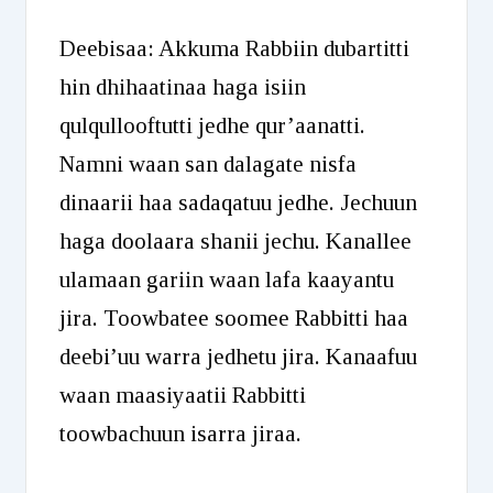
Deebisaa: Akkuma Rabbiin dubartitti
hin dhihaatinaa haga isiin
qulqullooftutti jedhe qur’aanatti.
Namni waan san dalagate nisfa
dinaarii haa sadaqatuu jedhe. Jechuun
haga doolaara shanii jechu. Kanallee
ulamaan gariin waan lafa kaayantu
jira. Toowbatee soomee Rabbitti haa
deebi’uu warra jedhetu jira. Kanaafuu
waan maasiyaatii Rabbitti
toowbachuun isarra jiraa.