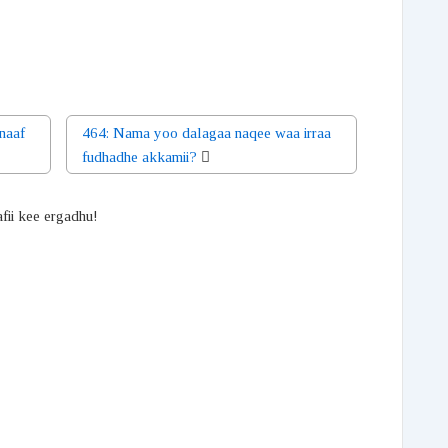
naaf
464: Nama yoo dalagaa naqee waa irraa
fudhadhe akkamii?
afii kee ergadhu!