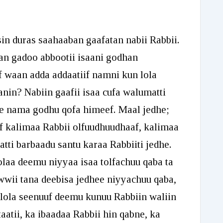
or
decrease
sin duras saahaaban gaafatan nabii Rabbii.
volume.
an gadoo abbootii isaani godhan
f waan adda addaatiif namni kun lola
nin? Nabiin gaafii isaa cufa walumatti
ee nama godhu qofa himeef. Maal jedhe;
 kalimaa Rabbii olfuudhuudhaaf, kalimaa
atti barbaadu santu karaa Rabbiiti jedhe.
laa deemu niyyaa isaa tolfachuu qaba ta
uwwii tana deebisa jedhee niyyachuu qaba,
ola seenuuf deemu kunuu Rabbiin waliin
atii, ka ibaadaa Rabbii hin qabne, ka