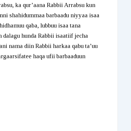
rabsu, ka qur’aana Rabbii Arrabsu kun
namni shahidummaa barbaadu niyyaa isaa
i hidhamuu qaba, lubbuu isaa tana
dalagu hunda Rabbii isaatiif jecha
ni nama diin Rabbii harkaa qabu ta’uu
argaarsifatee haqa ufii barbaaduun