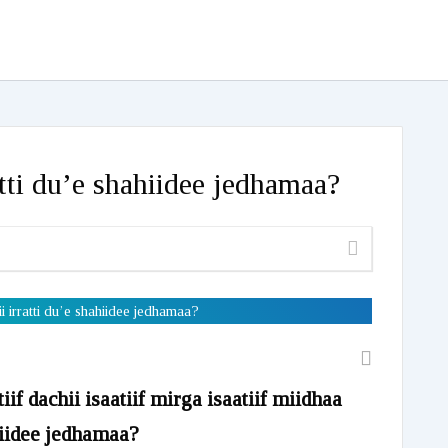
tti du’e shahiidee jedhamaa?
 irratti du’e shahiidee jedhamaa?
if dachii isaatiif mirga isaatiif miidhaa
hiidee jedhamaa?