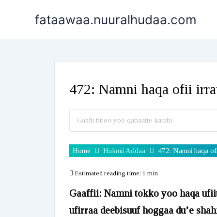
Skip
fataawaa.nuuralhudaa.com
to
content
472: Namni haqa ofii irra
Home
Hukmii Addaa
472: Namni haqa ofii
Estimated reading time:
1 min
Gaaffii: Namni tokko yoo haqa ufiiti
ufirraa deebisuuf hoggaa du’e sha