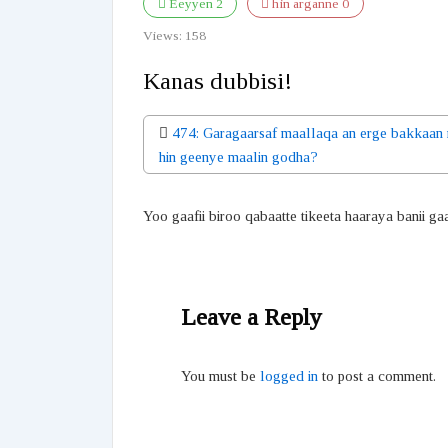
Eeyyen
2
hin arganne
0
Views:
158
Kanas dubbisi!
474: Garagaarsaf maallaqa an erge bakkaan 
hin geenye maalin godha?
Yoo gaafii biroo qabaatte tikeeta haaraya banii ga
Leave a Reply
You must be
logged in
to post a comment.