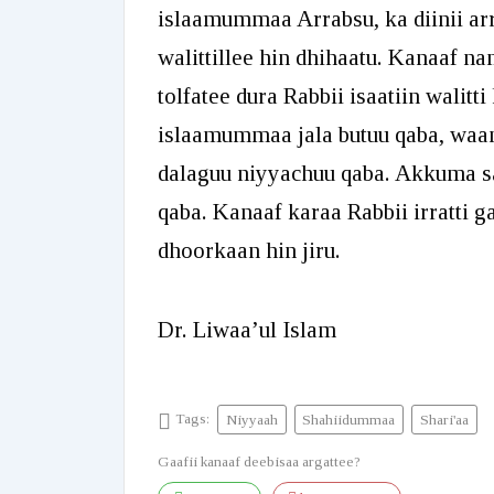
islaamummaa Arrabsu, ka diinii ar
walittillee hin dhihaatu. Kanaaf 
tolfatee dura Rabbii isaatiin walitt
islaamummaa jala butuu qaba, waan 
dalaguu niyyachuu qaba. Akkuma sa
qaba. Kanaaf karaa Rabbii irratti g
dhoorkaan hin jiru.
Dr. Liwaa’ul Islam
Tags:
Niyyaah
Shahiidummaa
Shari'aa
Gaafii kanaaf deebisaa argattee?