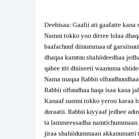
Deebisaa: Gaafii ati gaafatte kana 
Namni tokko yoo dirree lolaa dhaq
baafachuuf diinummaa uf garsiisuu
dhaqaa kamtuu shahiideedhaa jedha
qabee itti dhiiseeti waanuma shiid
Nama maqaa Rabbii olfuudhuudhaaf
Rabbii olfuudhaa haqa isaa kana jal
Kanaaf namni tokko yeroo karaa lo
duraatii. Rabbii kiyyaaf jedhee ad
ta lammeessadha namtichummaan l
jiraa shahiidummaan akkanumatti ta