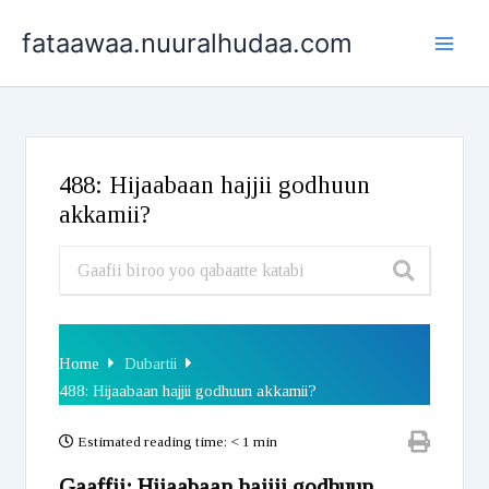
Skip
fataawaa.nuuralhudaa.com
to
content
488: Hijaabaan hajjii godhuun
akkamii?
Home
Dubartii
488: Hijaabaan hajjii godhuun akkamii?
Estimated reading time:
< 1 min
Gaaffii: Hijaabaan hajjii godhuun