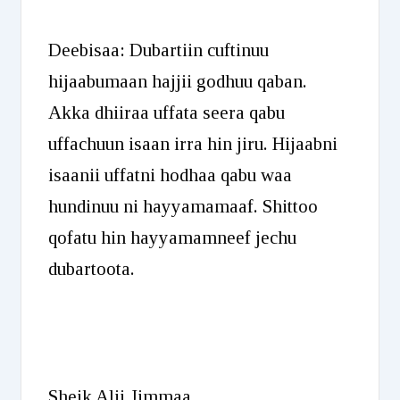
Deebisaa: Dubartiin cuftinuu
hijaabumaan hajjii godhuu qaban.
Akka dhiiraa uffata seera qabu
uffachuun isaan irra hin jiru. Hijaabni
isaanii uffatni hodhaa qabu waa
hundinuu ni hayyamamaaf. Shittoo
qofatu hin hayyamamneef jechu
dubartoota.
Sheik Alii Jimmaa