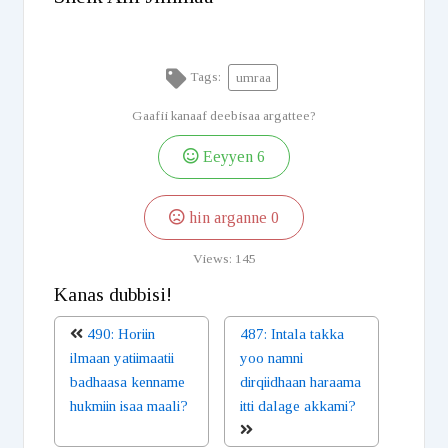
Tags:
umraa
Gaafii kanaaf deebisaa argattee?
Eeyyen
6
hin arganne
0
Views:
145
Kanas dubbisi!
490: Horiin
487: Intala takka
ilmaan yatiimaatii
yoo namni
badhaasa kenname
dirqiidhaan haraama
hukmiin isaa maali?
itti dalage akkami?