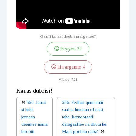
Gaafii kanaaf deebisaa argattee?
Eeyyen
32
hin arganne
4
Views:
721
Kanas dubbisi!
560. Jaarsi
556. Fedhiin qunnamtii
si hiike
saalaa humnaa ol natti
jennaan
tahe, barnootaafi
deemtee nama
dalagaallee na dhoorke.
birootti
Maal godhuu qaba?