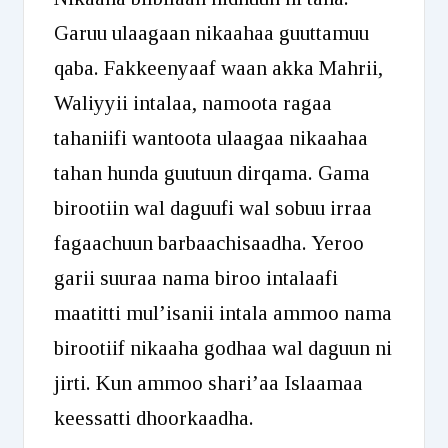
Garuu ulaagaan nikaahaa guuttamuu
qaba. Fakkeenyaaf waan akka Mahrii,
Waliyyii intalaa, namoota ragaa
tahaniifi wantoota ulaagaa nikaahaa
tahan hunda guutuun dirqama. Gama
birootiin wal daguufi wal sobuu irraa
fagaachuun barbaachisaadha. Yeroo
garii suuraa nama biroo intalaafi
maatitti mul’isanii intala ammoo nama
birootiif nikaaha godhaa wal daguun ni
jirti. Kun ammoo shari’aa Islaamaa
keessatti dhoorkaadha.