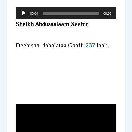
Audio
00:00
00:00
Player
Sheikh Abdussalaam Xaahir
Deebisaa dabalataa Gaafii
237
laali.