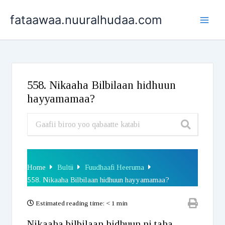
Skip
fataawaa.nuuralhudaa.com
to
content
558. Nikaaha Bilbilaan hidhuun
hayyamamaa?
Home
Bultii
Fuudhaafi Heeruma
558. Nikaaha Bilbilaan hidhuun hayyamamaa?
Estimated reading time:
< 1 min
Nikaaha bilbilaan hidhuun ni taha.