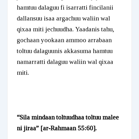
hamtuu dalaguu fi isarratti fincilanii
dallansuu isaa argachuu waliin wal
qixaa miti jechuudha. Yaadanis tahu,
gochaan yookaan ammoo arrabaan
toltuu dalaguunis akkasuma hamtuu
namarratti dalaguu waliin wal qixaa
miti.
“Sila mindaan toltuudhaa toltuu malee
ni jiraa”
[ar-Rahmaan 55:60].