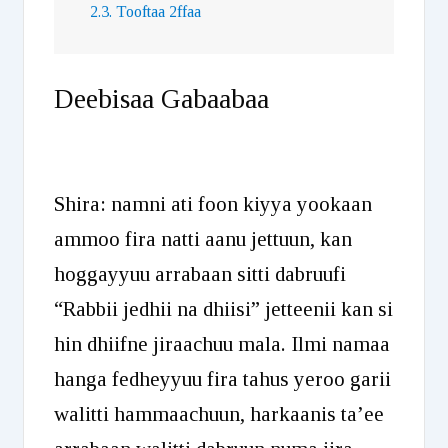
2.3. Tooftaa 2ffaa
Deebisaa Gabaabaa
Shira: namni ati foon kiyya yookaan
ammoo fira natti aanu jettuun, kan
hoggayyuu arrabaan sitti dabruufi
“Rabbii jedhii na dhiisi” jetteenii kan si
hin dhiifne jiraachuu mala. Ilmi namaa
hanga fedheyyuu fira tahus yeroo garii
walitti hammaachuun, harkaanis ta’ee