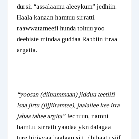
dursii “assalaamu aleeykum” jedhiin.
Haala kanaan hamtuu sirratti
raawwatameefi hunda toltuu yoo
deebiste mindaa guddaa Rabbiin irraa
argatta.
“yoosan (diinummaan) jidduu teetiifi
isaa jirtu (jijjiiramtee), jaalallee kee irra
jabaa tahee argita”
Jechuun, namni
hamtuu sirratti yaadaa ykn dalagaa
ture hiriyyaa haalaan sitti dhihaatu siif