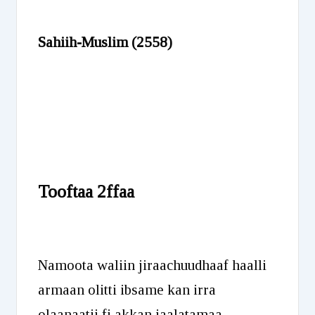
Sahiih-Muslim (
2558)
Tooftaa 2ffaa
Namoota waliin jiraachuudhaaf haalli
armaan olitti ibsame kan irra
olaanaatii fi akkan jaalatamaa