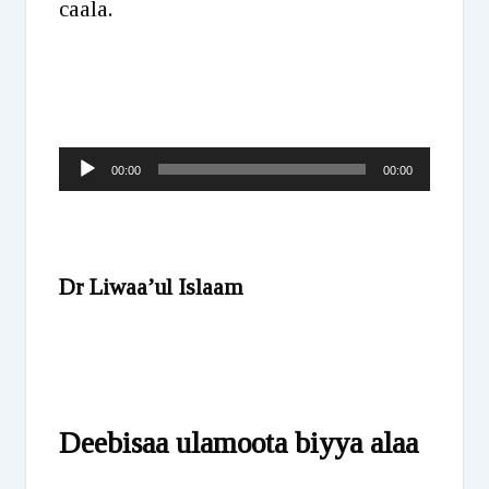
caala.
Audio
00:00
00:00
Player
Dr Liwaa’ul Islaam
Deebisaa ulamoota biyya alaa