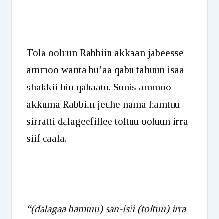
Tola ooluun Rabbiin akkaan jabeesse
ammoo wanta bu’aa qabu tahuun isaa
shakkii hin qabaatu. Sunis ammoo
akkuma Rabbiin jedhe nama hamtuu
sirratti dalageefillee toltuu ooluun irra
siif caala.
“(dalagaa hamtuu) san-isii (toltuu) irra