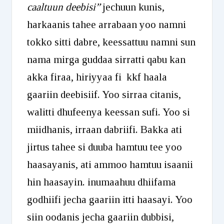
caaltuun deebisi”
jechuun kunis,
harkaanis tahee arrabaan yoo namni
tokko sitti dabre, keessattuu namni sun
nama mirga guddaa sirratti qabu kan
akka firaa, hiriyyaa fi kkf haala
gaariin deebisiif. Yoo sirraa citanis,
walitti dhufeenya keessan sufi. Yoo si
miidhanis, irraan dabriifi. Bakka ati
jirtus tahee si duuba hamtuu tee yoo
haasayanis, ati ammoo hamtuu isaanii
hin haasayin. inumaahuu dhiifama
godhiifi jecha gaariin itti haasayi. Yoo
siin oodanis jecha gaariin dubbisi,