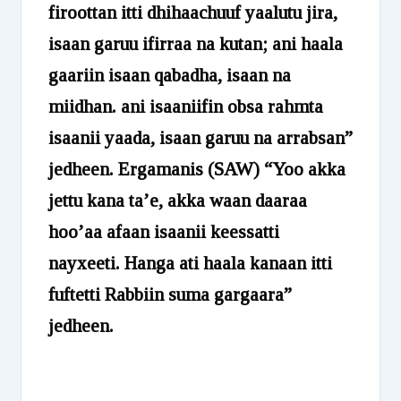
firoottan itti dhihaachuuf yaalutu jira,
isaan garuu ifirraa na kutan; ani haala
gaariin isaan qabadha, isaan na
miidhan. ani isaaniifin obsa rahmta
isaanii yaada, isaan garuu na arrabsan”
jedheen. Ergamanis (SAW) “Yoo akka
jettu kana ta’e, akka waan daaraa
hoo’aa afaan isaanii keessatti
nayxeeti. Hanga ati haala kanaan itti
fuftetti Rabbiin suma gargaara”
jedheen.