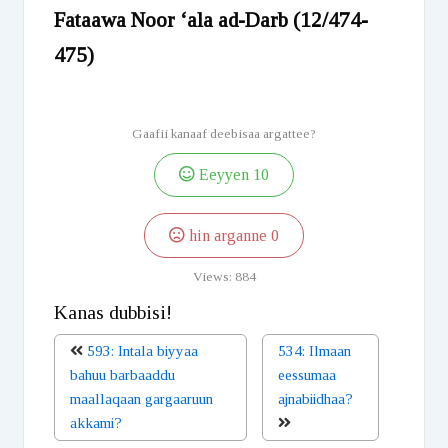
Fataawa Noor ‘ala ad-Darb (12/474-
475)
Gaafii kanaaf deebisaa argattee?
Eeyyen
10
hin arganne
0
Views:
884
Kanas dubbisi!
593: Intala biyyaa
534: Ilmaan
bahuu barbaaddu
eessumaa
maallaqaan gargaaruun
ajnabiidhaa?
akkami?