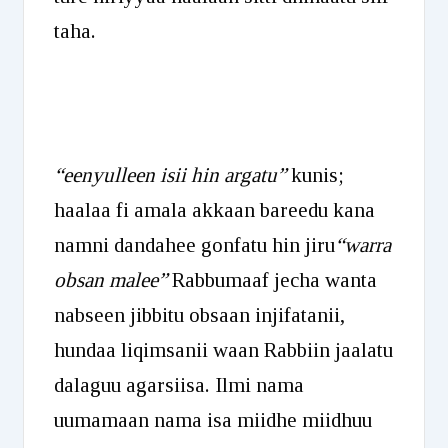
taha.
“eenyulleen isii hin argatu”
kunis;
haalaa fi amala akkaan bareedu kana
namni dandahee gonfatu hin jiru
“warra
obsan malee”
Rabbumaaf jecha wanta
nabseen jibbitu obsaan injifatanii,
hundaa liqimsanii waan Rabbiin jaalatu
dalaguu agarsiisa. Ilmi nama
uumamaan nama isa miidhe miidhuu