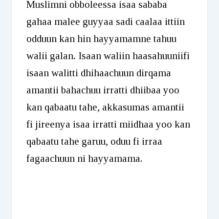
Muslimni obboleessa isaa sababa
gahaa malee guyyaa sadi caalaa ittiin
odduun kan hin hayyamamne tahuu
walii galan. Isaan waliin haasahuuniifi
isaan walitti dhihaachuun dirqama
amantii bahachuu irratti dhiibaa yoo
kan qabaatu tahe, akkasumas amantii
fi jireenya isaa irratti miidhaa yoo kan
qabaatu tahe garuu, oduu fi irraa
fagaachuun ni hayyamama.