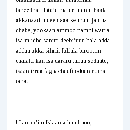
taheedha. Hata’u malee namni haala
akkanaatiin deebisaa kennuuf jabina
dhabe, yookaan ammoo namni warra
isa miidhe sanitti deebi’uun hala adda
addaa akka sihrii, falfala birootiin
caalatti kan isa dararu tahuu sodaate,
isaan irraa fagaachuufi oduun numa
taha.
Ulamaa’iin Islaama hundinuu,