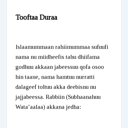
Tooftaa Duraa
Islaamummaan rahiimummaa sufuufi
nama nu miidheefis tahu dhiifama
godhuu akkaan jabeessuu qofa osoo
hin taane, nama hamtuu nurratti
dalageef toltuu akka deebisnu nu
jajjabeessa. Rabbiin (Subhaanahuu
Wata’aalaa) akkana jedha: