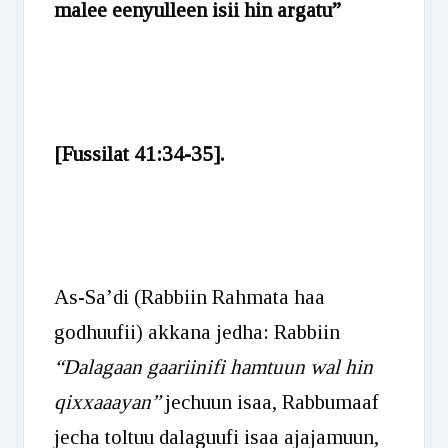
malee eenyulleen isii hin argatu”
[Fussilat 41:34-35].
As-Sa’di (Rabbiin Rahmata haa
godhuufii) akkana jedha: Rabbiin
“Dalagaan gaariinifi hamtuun wal hin
qixxaaayan”
jechuun isaa, Rabbumaaf
jecha toltuu dalaguufi isaa ajajamuun,