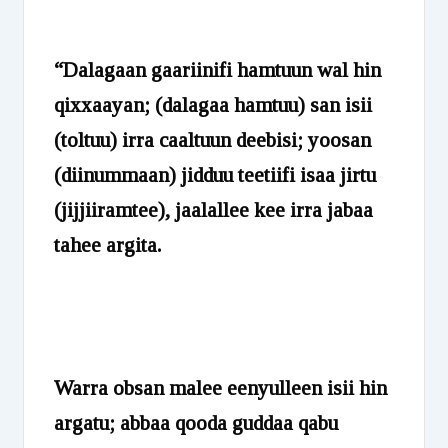
“Dalagaan gaariinifi hamtuun wal hin
qixxaayan; (dalagaa hamtuu) san isii
(toltuu) irra caaltuun deebisi; yoosan
(diinummaan) jidduu teetiifi isaa jirtu
(jijjiiramtee), jaalallee kee irra jabaa
tahee argita.
Warra obsan malee eenyulleen isii hin
argatu; abbaa qooda guddaa qabu