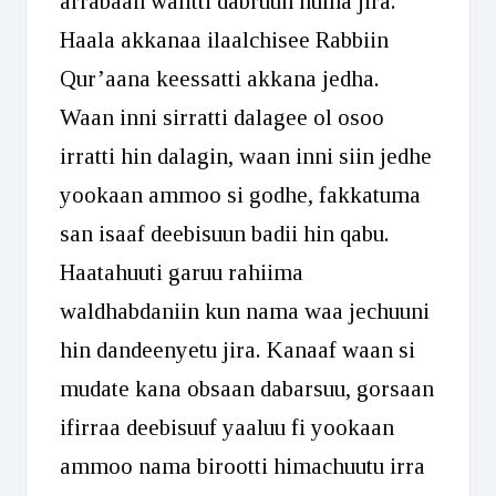
arrabaan walitti dabruun numa jira.
Haala akkanaa ilaalchisee Rabbiin
Qur’aana keessatti akkana jedha.
Waan inni sirratti dalagee ol osoo
irratti hin dalagin, waan inni siin jedhe
yookaan ammoo si godhe, fakkatuma
san isaaf deebisuun badii hin qabu.
Haatahuuti garuu rahiima
waldhabdaniin kun nama waa jechuuni
hin dandeenyetu jira. Kanaaf waan si
mudate kana obsaan dabarsuu, gorsaan
ifirraa deebisuuf yaaluu fi yookaan
ammoo nama birootti himachuutu irra