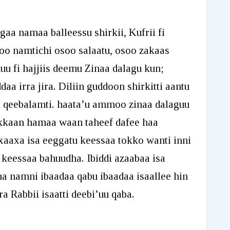
Arrow
keys
aa namaa balleessu shirkii, Kufrii fi
to
 namtichi osoo salaatu, osoo zakaas
increase
 fi hajjiis deemu Zinaa dalagu kun;
or
daa irra jira. Diliin guddoon shirkitti aantu
decrease
a qeebalamti. haata’u ammoo zinaa dalaguu
volume.
 akkaan hamaa waan taheef dafee haa
ixaaxa isa eeggatu keessaa tokko wanti inni
keessaa bahuudha. Ibiddi azaabaa isa
a namni ibaadaa qabu ibaadaa isaallee hin
a Rabbii isaatti deebi’uu qaba.