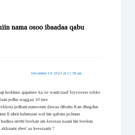
miin nama osoo ibaadaa qabu
December 14, 2022 at 11:38 am
aji hedduus ajajamee ka’ee wanti naaf foyyeesse tokko
 Naan jedhu waggaa 10 ture
eekkota jedhani namoonni dawaa dibattu Kan dhugduu
inni fi sihrii hakimaan wal hin qabatu jechuun
hadiisa sirritti beekan ani keessaa isaani hin beekuu
akkaami sheri’aa keessaatti ?