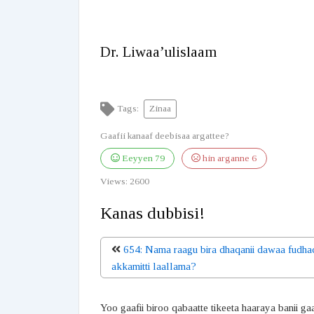
Dr. Liwaa’ulislaam
Tags:
Zinaa
Gaafii kanaaf deebisaa argattee?
Eeyyen
79
hin arganne
6
Views:
2600
Kanas dubbisi!
654: Nama raagu bira dhaqanii dawaa fudha
akkamitti laallama?
Yoo gaafii biroo qabaatte tikeeta haaraya banii ga