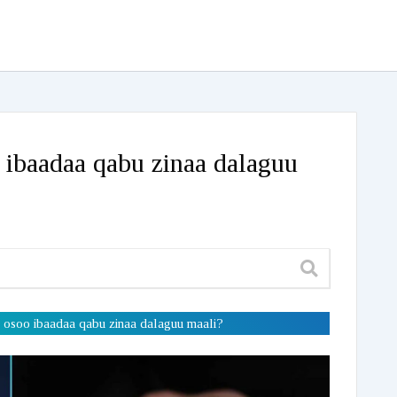
ibaadaa qabu zinaa dalaguu
 osoo ibaadaa qabu zinaa dalaguu maali?