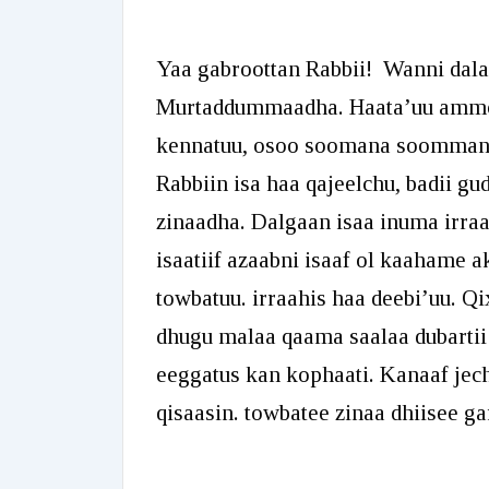
Yaa gabroottan Rabbii! Wanni dalag
Murtaddummaadha. Haata’uu ammoo
kennatuu, osoo soomana soommanuu
Rabbiin isa haa qajeelchu, badii gud
zinaadha. Dalgaan isaa inuma irra
isaatiif azaabni isaaf ol kaahame
towbatuu. irraahis haa deebi’uu. Q
dhugu malaa qaama saalaa dubartii 
eeggatus kan kophaati. Kanaaf jech
qisaasin. towbatee zinaa dhiisee gar