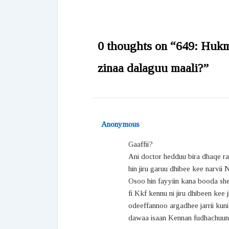
0 thoughts on “649: Huk
zinaa dalaguu maali?”
Anonymous
Gaaffii?
Ani doctor hedduu bira dhaqe ra
hin jiru garuu dhibee kee narvii
Osoo hin fayyiin kana booda sh
fi Kkf kennu ni jiru dhibeen kee j
odeeffannoo argadhee jarrii kuni 
dawaa isaan Kennan fudhachuun 