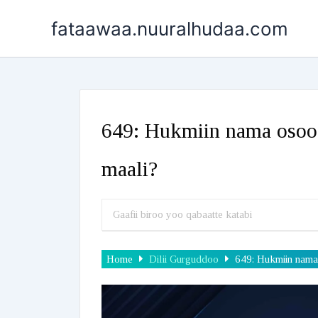
Skip
fataawaa.nuuralhudaa.com
to
content
649: Hukmiin nama osoo 
maali?
Home
Dilii Gurguddoo
649: Hukmiin nama