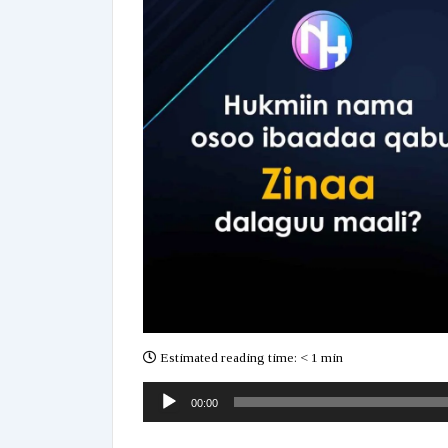
Estimated reading time:
< 1 min
Audio
00:00
Player