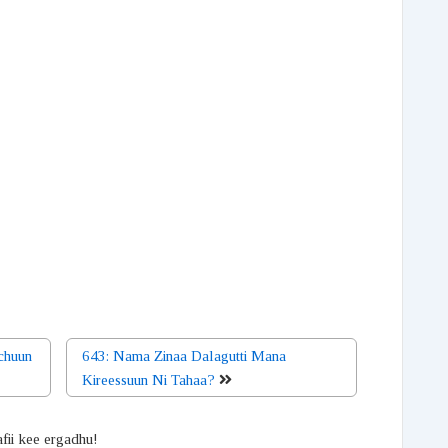
chuun
643: Nama Zinaa Dalagutti Mana
Kireessuun Ni Tahaa?
afii kee ergadhu!