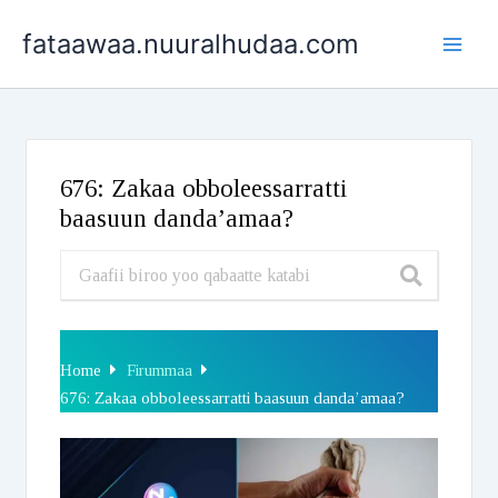
Skip
fataawaa.nuuralhudaa.com
to
content
676: Zakaa obboleessarratti
baasuun danda’amaa?
Home
Firummaa
676: Zakaa obboleessarratti baasuun danda’amaa?