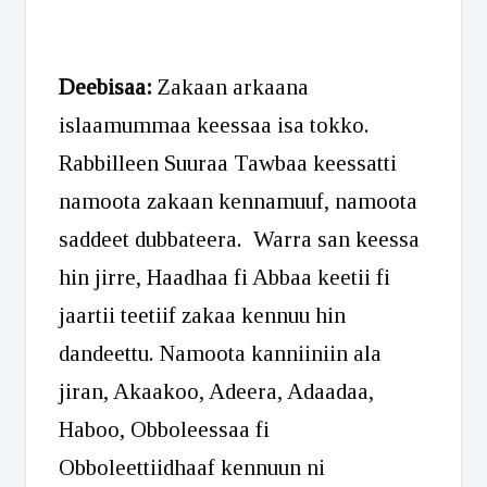
Player
Deebisaa:
Zakaan arkaana
islaamummaa keessaa isa tokko.
Rabbilleen Suuraa Tawbaa keessatti
namoota zakaan kennamuuf, namoota
saddeet dubbateera. Warra san keessa
hin jirre, Haadhaa fi Abbaa keetii fi
jaartii teetiif zakaa kennuu hin
dandeettu. Namoota kanniiniin ala
jiran, Akaakoo, Adeera, Adaadaa,
Haboo, Obboleessaa fi
Obboleettiidhaaf kennuun ni