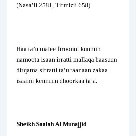
(Nasa’ii 2581, Tirmizii 658)
Haa ta’u malee firoonni kunniin
namoota isaan irratti mallaqa baasuun
dirqama sirratti ta’u taanaan zakaa
isaanii kennuun dhoorkaa ta’a.
Sheikh Saalah Al Munajjid