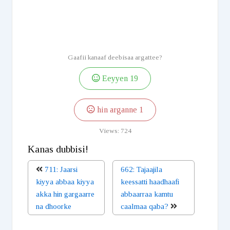
Gaafii kanaaf deebisaa argattee?
Eeyyen
19
hin arganne
1
Views:
724
Kanas dubbisi!
711: Jaarsi
662: Tajaajila
kiyya abbaa kiyya
keessatti haadhaafi
akka hin gargaarre
abbaarraa kamtu
na dhoorke
caalmaa qaba?