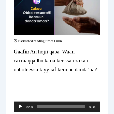
Estimated reading time:
1 min
Gaafii:
An hojii qaba. Waan
carraaqqadhu kana keessaa zakaa
obboleessa kiyyaaf kennuu danda’aa?
Audio
00:00
00:00