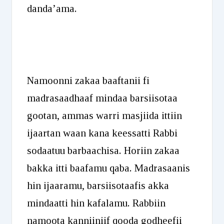
danda’ama.
Namoonni zakaa baaftanii fi
madrasaadhaaf mindaa barsiisotaa
gootan, ammas warri masjiida ittiin
ijaartan waan kana keessatti Rabbi
sodaatuu barbaachisa. Horiin zakaa
bakka itti baafamu qaba. Madrasaanis
hin ijaaramu, barsiisotaafis akka
mindaatti hin kafalamu. Rabbiin
namoota kanniiniif qooda godheefii