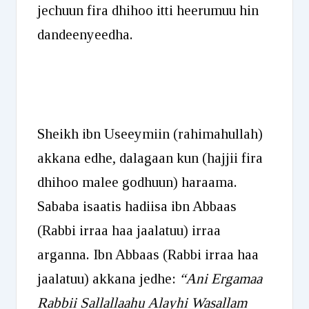
jechuun fira dhihoo itti heerumuu hin
dandeenyeedha.
Sheikh ibn Useeymiin (rahimahullah)
akkana edhe, dalagaan kun (hajjii fira
dhihoo malee godhuun) haraama.
Sababa isaatis hadiisa ibn Abbaas
(Rabbi irraa haa jaalatuu) irraa
arganna. Ibn Abbaas (Rabbi irraa haa
jaalatuu) akkana jedhe:
“Ani Ergamaa
Rabbii Sallallaahu Alayhi Wasallam