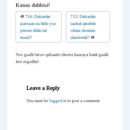
Kanas dubbisi!
716: Dubartiin
712: Dubartiin
jaarsaan na hiiki yoo
taaksii ajnabiin
jetteen diliin isii
ofuun deemuu
maali?
dandeettii?
Yoo gaafii biroo qabaatte tikeeta haaraya banii gaafii
kee ergadhu!
Leave a Reply
You must be
logged in
to post a comment.