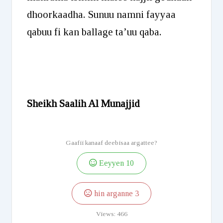
dhoorkaadha. Sunuu namni fayyaa
qabuu fi kan ballage ta’uu qaba.
Sheikh Saalih Al Munajjid
Gaafii kanaaf deebisaa argattee?
Eeyyen
10
hin arganne
3
Views:
466