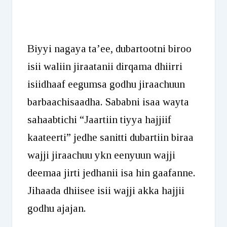
Biyyi nagaya ta’ee, dubartootni biroo
isii waliin jiraatanii dirqama dhiirri
isiidhaaf eegumsa godhu jiraachuun
barbaachisaadha. Sababni isaa wayta
sahaabtichi “Jaartiin tiyya hajjiif
kaateerti” jedhe sanitti dubartiin biraa
wajji jiraachuu ykn eenyuun wajji
deemaa jirti jedhanii isa hin gaafanne.
Jihaada dhiisee isii wajji akka hajjii
godhu ajajan.