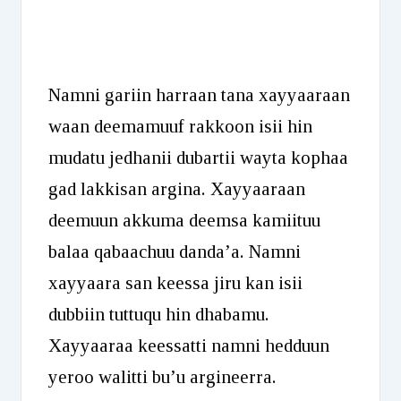
Namni gariin harraan tana xayyaaraan
waan deemamuuf rakkoon isii hin
mudatu jedhanii dubartii wayta kophaa
gad lakkisan argina. Xayyaaraan
deemuun akkuma deemsa kamiituu
balaa qabaachuu danda’a. Namni
xayyaara san keessa jiru kan isii
dubbiin tuttuqu hin dhabamu.
Xayyaaraa keessatti namni hedduun
yeroo walitti bu’u argineerra.