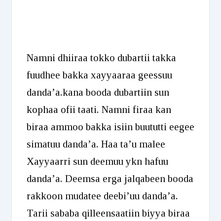
Namni dhiiraa tokko dubartii takka
fuudhee bakka xayyaaraa geessuu
danda’a.kana booda dubartiin sun
kophaa ofii taati. Namni firaa kan
biraa ammoo bakka isiin buututti eegee
simatuu danda’a. Haa ta’u malee
Xayyaarri sun deemuu ykn hafuu
danda’a. Deemsa erga jalqabeen booda
rakkoon mudatee deebi’uu danda’a.
Tarii sababa qilleensaatiin biyya biraa