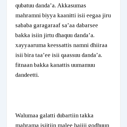
qubatuu danda’a. Akkasumas
mahramni biyya kaanitti isii eegaa jiru
sababa garagaraaf sa’aa dabarsee
bakka isiin jirtu dhaquu danda’a.
xayyaaruma keessattis namni dhiiraa
isii bira taa’ee isii qaassuu danda’a.
fitnaan bakka kanattis uumamuu
dandeetti.
Walumaa galatti dubartiin takka
mahrama isiitiin malee hajjii godhuun