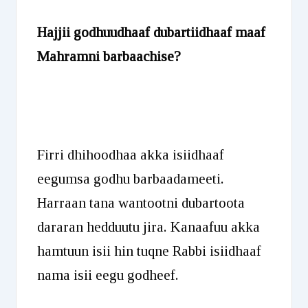
Hajjii godhuudhaaf dubartiidhaaf maaf
Mahramni barbaachise?
Firri dhihoodhaa akka isiidhaaf
eegumsa godhu barbaadameeti.
Harraan tana wantootni dubartoota
dararan hedduutu jira. Kanaafuu akka
hamtuun isii hin tuqne Rabbi isiidhaaf
nama isii eegu godheef.