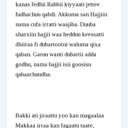
kanas fedhii Rabbii kiyyaati jettee
fudhachuu qabdi. Akkuma san Hajjiin
nama cufa irratti waajiba. Duuba
sharxiin hajjii waa hedduu keessatti
dhiiraa fi dubartootni waluma qixa
qaban. Garuu wanti dubartii adda
godhu, nama hajjii isii goosisu
qabaachuudha.
Bakki ati jiraattu yoo kan magaalaa
Makkaa irraa kan fagaatu taate,