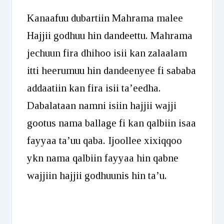
Kanaafuu dubartiin Mahrama malee
Hajjii godhuu hin dandeettu. Mahrama
jechuun fira dhihoo isii kan zalaalam
itti heerumuu hin dandeenyee fi sababa
addaatiin kan fira isii ta’eedha.
Dabalataan namni isiin hajjii wajji
gootus nama ballage fi kan qalbiin isaa
fayyaa ta’uu qaba. Ijoollee xixiqqoo
ykn nama qalbiin fayyaa hin qabne
wajjiin hajjii godhuunis hin ta’u.