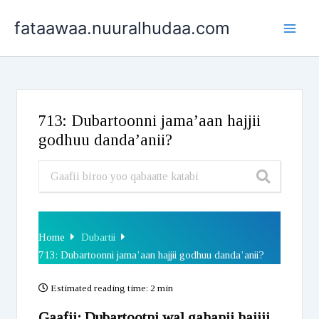
Skip
fataawaa.nuuralhudaa.com
to
content
713: Dubartoonni jama’aan hajjii
godhuu danda’anii?
Home
Dubartii
713: Dubartoonni jama’aan hajjii godhuu danda’anii?
Estimated reading time:
2 min
Gaafii: Dubartootni wal gahanii hajjii