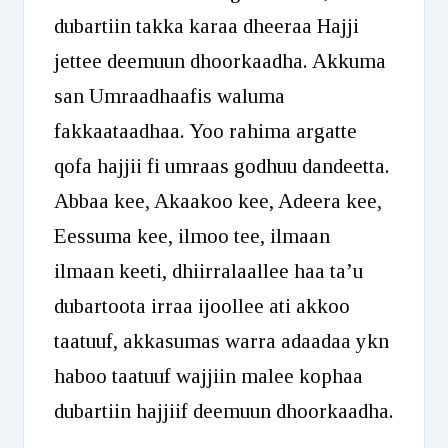
dubartiin takka karaa dheeraa Hajji
jettee deemuun dhoorkaadha. Akkuma
san Umraadhaafis waluma
fakkaataadhaa. Yoo rahima argatte
qofa hajjii fi umraas godhuu dandeetta.
Abbaa kee, Akaakoo kee, Adeera kee,
Eessuma kee, ilmoo tee, ilmaan
ilmaan keeti, dhiirralaallee haa ta’u
dubartoota irraa ijoollee ati akkoo
taatuuf, akkasumas warra adaadaa ykn
haboo taatuuf wajjiin malee kophaa
dubartiin hajjiif deemuun dhoorkaadha.