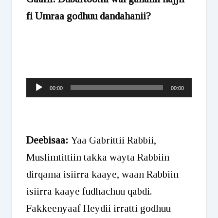
fi Umraa godhuu dandahanii?
Audio
00:00
00:00
Player
Deebisaa:
Yaa Gabrittii Rabbii,
Muslimtittiin takka wayta Rabbiin
dirqama isiirra kaaye, waan Rabbiin
isiirra kaaye fudhachuu qabdi.
Fakkeenyaaf Heydii irratti godhuu