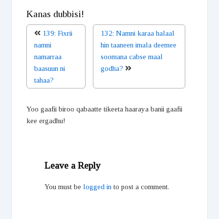
Kanas dubbisi!
139: Fixrii
132: Namni karaa halaal
namni
hin taaneen imala deemee
namarraa
soomana cabse maal
baasuun ni
godha?
tahaa?
Yoo gaafii biroo qabaatte tikeeta haaraya banii gaafii
kee ergadhu!
Leave a Reply
You must be
logged in
to post a comment.