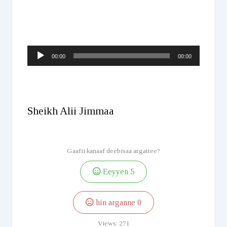
Audio
00:00
00:00
Player
Sheikh Alii Jimmaa
Gaafii kanaaf deebisaa argattee?
Eeyyen
5
hin arganne
0
Views:
271