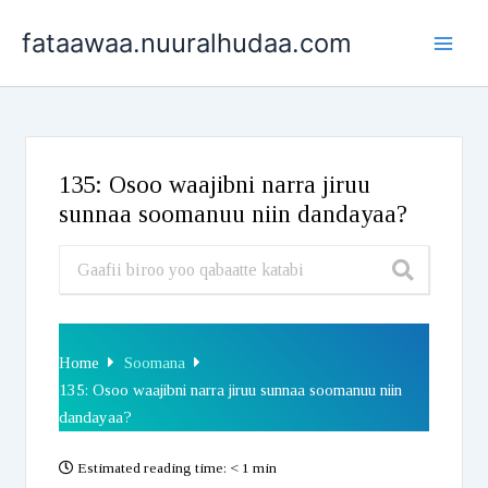
Skip
fataawaa.nuuralhudaa.com
to
content
135: Osoo waajibni narra jiruu
sunnaa soomanuu niin dandayaa?
Home
Soomana
135: Osoo waajibni narra jiruu sunnaa soomanuu niin
dandayaa?
Estimated reading time:
< 1 min