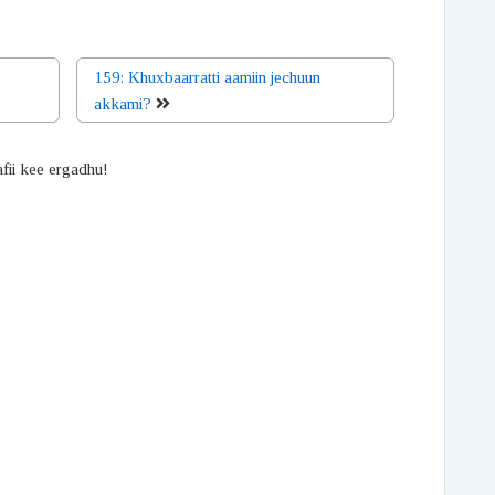
159: Khuxbaarratti aamiin jechuun
akkami?
afii kee ergadhu!