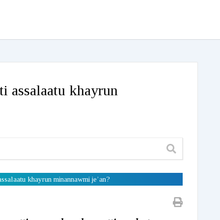
i assalaatu khayrun
assalaatu khayrun minannawmi je’an?