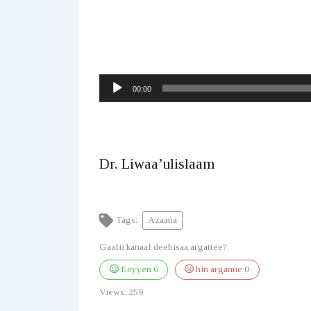
Audio
00:00
Player
Dr. Liwaa’ulislaam
Tags:
Azaana
Gaafii kanaaf deebisaa argattee?
Eeyyen
6
hin arganne
0
Views:
259