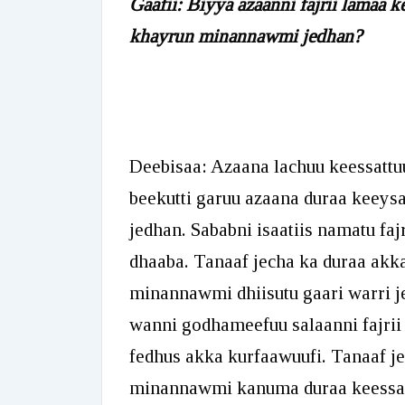
Gaafii: Biyya azaanni fajrii lamaa k
khayrun minannawmi jedhan?
Deebisaa: Azaana lachuu keessatt
beekutti garuu azaana duraa keeys
jedhan. Sababni isaatiis namatu fa
dhaaba. Tanaaf jecha ka duraa akk
minannawmi dhiisutu gaari warri je
wanni godhameefuu salaanni fajrii 
fedhus akka kurfaawuufi. Tanaaf je
minannawmi kanuma duraa keessaa 