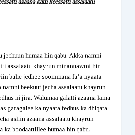
eessatti azaana kam keessatti assalaatu
uu jechuun humaa hin qabu. Akka namni
atti assalaatu khayrun minannawmi hin
jriin bahe jedhee soommana fa’a nyaata
a namni beekuuf jecha assalaatu khayrun
dhus ni jira. Walumaa galatti azaana lama
as garagalee ka nyaata fedhus ka dhiqata
cha asliin azaana assalaatu khayrun
ka boodaattillee humaa hin qabu.