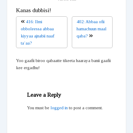
Kanas dubbisi!
416: Ilmi
402: Abbaa ofii
obboleessa abbaa
hamachuun maal
kiyyaa ajnabii naaf
qaba?
ta’aa?
Yoo gaafii biroo qabaatte tikeeta haaraya banii gaafii
kee ergadhu!
Leave a Reply
You must be
logged in
to post a comment.