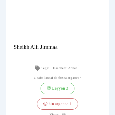
Sheikh Alii Jimmaa
Tags:
Haadhaafi Abbaa
Gaafii kanaaf deebisaa argattee?
Eeyyen
3
hin arganne
1
Views:
188