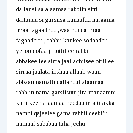
dallansiisa alaamaa rabbiin sitti
dallanuu si garsiisa kanaafuu haraama
irraa fagaadhuu ,waa hunda irraa
fagaadhuu , rabbii kankee sodaadhu
yeroo qofaa jirtuttillee rabbi
abbakeellee sirra jaallachiisee ofiillee
sirraa jaalata inshaa allaah waan
abbaan namatti dallanuuf alaamaa
rabbiin nama garsiisutu jira manaamni
kunilkeen alaamaa hedduu irratti akka
namni qajeelee gama rabbii deebi’u
namaaf sababaa taha jechu