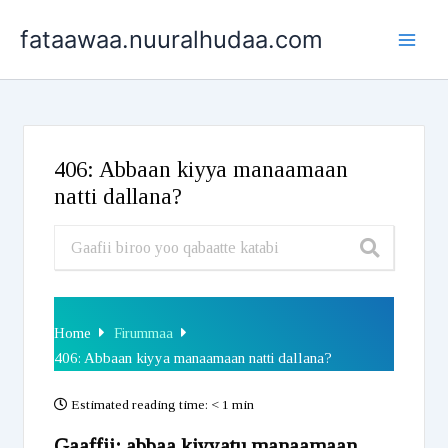
Skip
fataawaa.nuuralhudaa.com
to
content
406: Abbaan kiyya manaamaan
natti dallana?
Home
Firummaa
406: Abbaan kiyya manaamaan natti dallana?
Estimated reading time:
< 1 min
Gaaffii: abbaa kiyyatu manaamaan