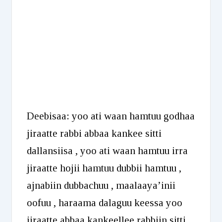
Deebisaa: yoo ati waan hamtuu godhaa
jiraatte rabbi abbaa kankee sitti
dallansiisa , yoo ati waan hamtuu irra
jiraatte hojii hamtuu dubbii hamtuu ,
ajnabiin dubbachuu , maalaaya’inii
oofuu , haraama dalaguu keessa yoo
jiraatte abbaa kankeellee rabbiin sitti