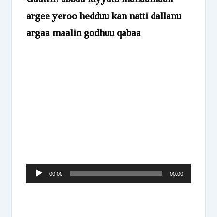
argee yeroo hedduu kan natti dallanu
argaa maalin godhuu qabaa
Audio
00:00
00:00
Player