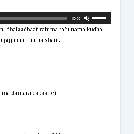
Use
00:00
Up/Down
mni dhalaadhaaf rahima ta’u nama kudha
Arrow
 jajjabaan nama shani.
keys
to
increase
or
decrease
lma dardara qabaatte)
volume.