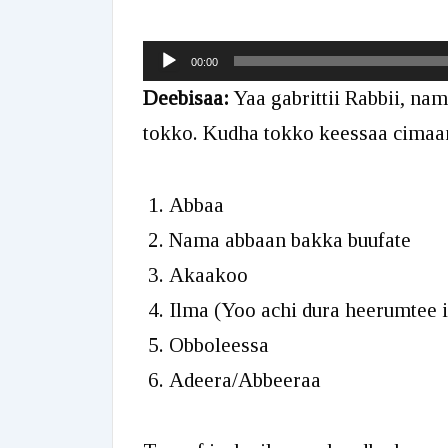
Audio
00:00
Player
Deebisaa:
Yaa gabrittii Rabbii, na
tokko. Kudha tokko keessaa cimaan
Abbaa
Nama abbaan bakka buufate
Akaakoo
Ilma (Yoo achi dura heerumtee i
Obboleessa
Adeera/Abbeeraa