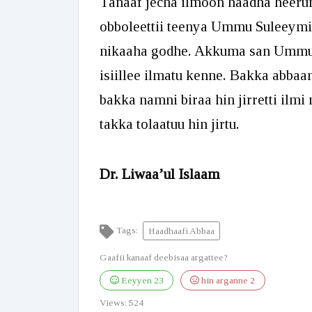
Tanaaf jecha ilmoon haadha heeru
obboleettii teenya Ummu Suleeymi 
nikaaha godhe. Akkuma san Ummu
isiillee ilmatu kenne. Bakka abbaan
bakka namni biraa hin jirretti ilm
takka tolaatuu hin jirtu.
Dr. Liwaa’ul Islaam
Tags:
Haadhaafi Abbaa
Gaafii kanaaf deebisaa argattee?
Eeyyen
23
hin arganne
2
Views:
524