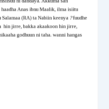
msiisuu ni dandaya. Akkuma san
haadha Anas ibnu Maalik, ilma isiitu
 Salamaa (RA) ta Nabiin keenya
?
fuudhe
 hin jirre, bakka akaakoon hin jirre,
i nikaaha godhuun ni taha. wanni hangas