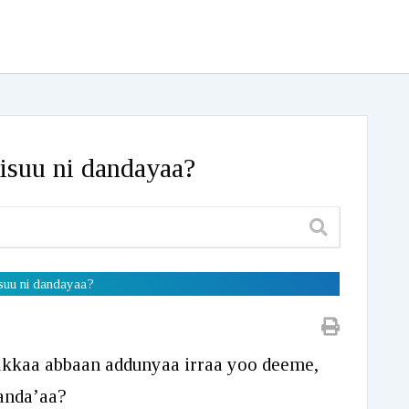
isuu ni dandayaa?
isuu ni dandayaa?
takkaa abbaan addunyaa irraa yoo deeme,
danda’aa?