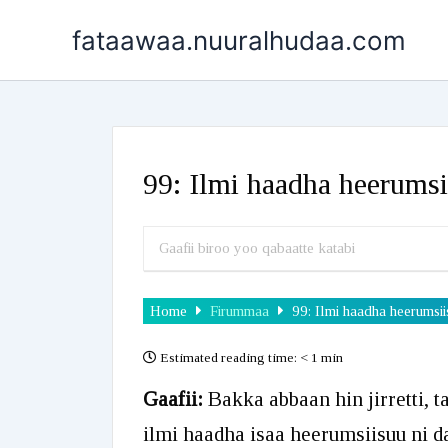
Skip
fataawaa.nuuralhudaa.com
to
content
99: Ilmi haadha heerumsi
Home
Firummaa
99: Ilmi haadha heerumsi
Estimated reading time:
< 1 min
Gaafii:
Bakka abbaan hin jirretti, 
ilmi haadha isaa heerumsiisuu ni 