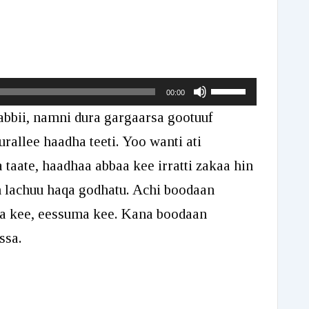
Use
00:00
Up/Down
Rabbii, namni dura gargaarsa gootuuf
Arrow
rallee haadha teeti. Yoo wanti ati
keys
a taate, haadhaa abbaa kee irratti zakaa hin
to
n lachuu haqa godhatu. Achi boodaan
increase
ra kee, eessuma kee. Kana boodaan
or
ssa.
decrease
volume.