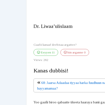
Dr. Liwaa’ulislaam
Gaafii kanaaf deebisaa argattee?
Eeyyen
11
hin arganne
0
Views:
282
Kanas dubbisi!
68: Jaarsa Adaadaa tiyyaa harka fuudhuun n
hayyamamaa?
Yoo gaafii biroo qabaatte tikeeta haaraya banii ga