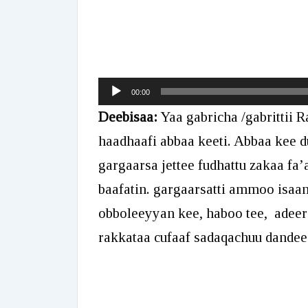
Audio
00:00
Player
Deebisaa:
Yaa gabricha /gabrittii 
haadhaafi abbaa keeti. Abbaa kee du
gargaarsa jettee fudhattu zakaa fa’
baafatin. gargaarsatti ammoo isaa
obboleeyyan kee, haboo tee, adee
rakkataa cufaaf sadaqachuu dandee