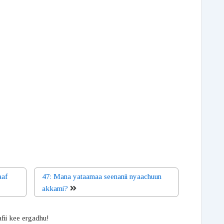
aaf
47: Mana yataamaa seenanii nyaachuun
akkami?
afii kee ergadhu!