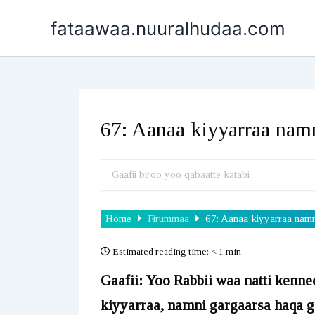
Skip
fataawaa.nuuralhudaa.com
to
content
67: Aanaa kiyyarraa nam
Home
Firummaa
67: Aanaa kiyyarraa nam
Estimated reading time:
< 1 min
Gaafii: Yoo Rabbii waa natti kenne
kiyyarraa, namni gargaarsa haqa 