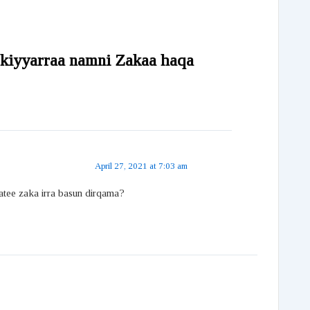
 kiyyarraa namni Zakaa haqa
April 27, 2021 at 7:03 am
atee zaka irra basun dirqama?