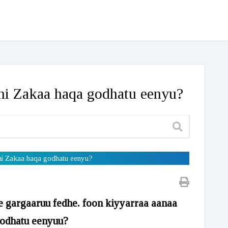
ni Zakaa haqa godhatu eenyu?
ni Zakaa haqa godhatu eenyu?
e gargaaruu fedhe. foon kiyyarraa aanaa
godhatu eenyuu?