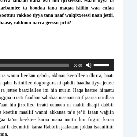
rra lamaan kana wal hin qixxeessu. Haati tiyya ta
darbamtee ta boodaa tana maqaa isiitiin waa cufaa
ottuu rakkoo tiyya tana naaf walqixxeessi naan jettii,
ase, rakkoon narra geessu jirtii?
Use
00:00
Up/Down
a wanni beekuu qabdu, abbaan keetilleen dhiira, haati
i qabu. Isiinillee dogongora ni qabdii haadha tiyya jettee
Arrow
ra jettee baaxilallee itti hin murin. Haqa haatee himattu
keys
oggaa irratti fuudhan sababaa masaanuutiif jaarsa isiidhaa
an hin jirrellee irratti uumuun ni maltii dhaqii dubbii
to
 keetiin maaliif wanni akkanaa ta’e je’ii isaan wajjiin
increase
aa ta’uu beektee karaa mana murtii hin fiigin, karaa
’ii deemiitii karaa Rabbiin jaalatuun jidduu isaaniititti
or
umin.