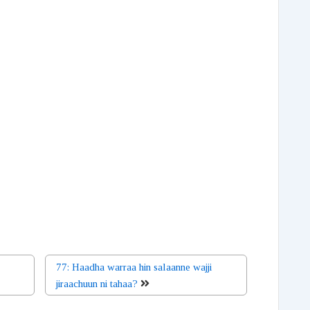
decrease
volume.
77: Haadha warraa hin salaanne wajji
jiraachuun ni tahaa?