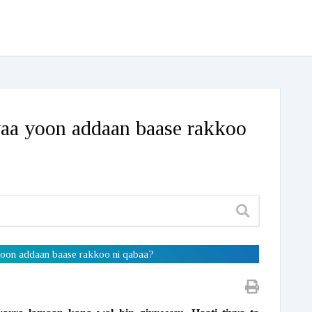
yaa yoon addaan baase rakkoo
yoon addaan baase rakkoo ni qabaa?