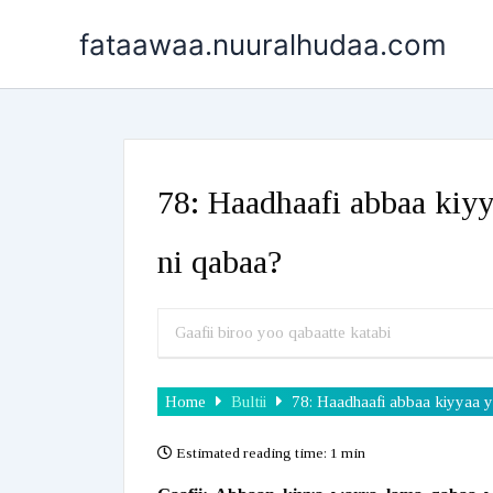
Skip
fataawaa.nuuralhudaa.com
to
content
78: Haadhaafi abbaa kiy
ni qabaa?
Home
Bultii
78: Haadhaafi abbaa kiyyaa 
Estimated reading time:
1 min