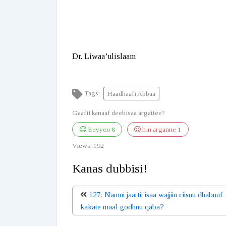
Dr. Liwaa’ulislaam
Tags:
Haadhaafi Abbaa
Gaafii kanaaf deebisaa argattee?
Eeyyen
8
hin arganne
1
Views:
192
Kanas dubbisi!
127: Namni jaartii isaa wajjiin ciisuu dhabuuf
kakate maal godhuu qaba?