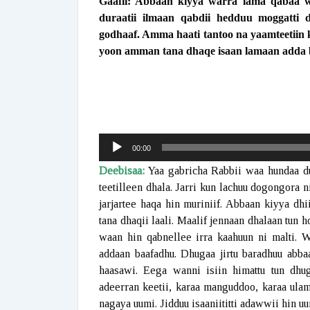
Gaafii: Abbaan kiyya warra lama qabaa wa
duraatii ilmaan qabdii hedduu moggatti 
godhaaf. Amma haati tantoo na yaamteetiin ko
yoon amman tana dhaqe isaan lamaan adda ba
Audio
00:00
Player
Deebisaa:
Yaa gabricha Rabbii waa hundaa dur
teetilleen dhala. Jarri kun lachuu dogongora n
jarjartee haqa hin muriniif. Abbaan kiyya dhii
tana dhaqii laali. Maalif jennaan dhalaan tun h
waan hin qabnellee irra kaahuun ni malti. Wa
addaan baafadhu. Dhugaa jirtu baradhuu abbaa
haasawi. Eega wanni isiin himattu tun dhug
adeerran keetii, karaa manguddoo, karaa ulamaa
nagaya uumi. Jidduu isaaniititti adawwii hin u