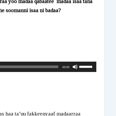
rraa yoo madaa qabaatee madaa isaa tana
ahe soomanni isaa ni badaa?
Use
00:00
Up/Down
Arrow
keys
to
increase
as haa ta’uu fakkeenyaaf madaarraa