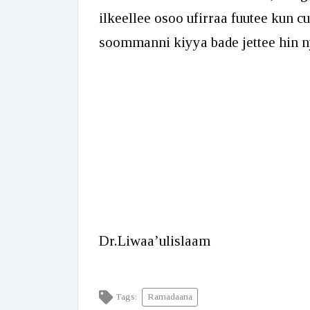
ilkeellee osoo ufirraa fuutee kun 
soommanni kiyya bade jettee hin n
Dr.Liwaa’ulislaam
Tags:
Ramadaana