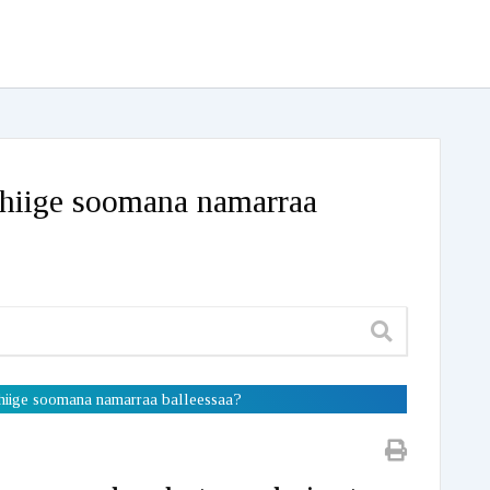
hiige soomana namarraa
iige soomana namarraa balleessaa?