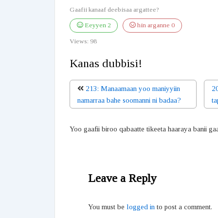
Gaafii kanaaf deebisaa argattee?
Eeyyen
2
hin arganne
0
Views:
98
Kanas dubbisi!
213: Manaamaan yoo maniyyiin
20
namarraa bahe soomanni ni badaa?
ta
Yoo gaafii biroo qabaatte tikeeta haaraya banii ga
Leave a Reply
You must be
logged in
to post a comment.