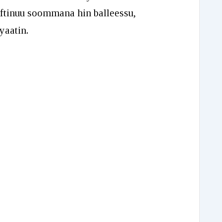
or
cuftinuu soommana hin balleessu,
decrease
yaatin.
volume.