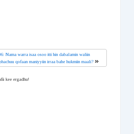
6: Nama warra isaa osoo itti hin dabalamin waliin
phachuu qofaan maniyyiin irraa bahe hukmiin maali?
afii kee ergadhu!