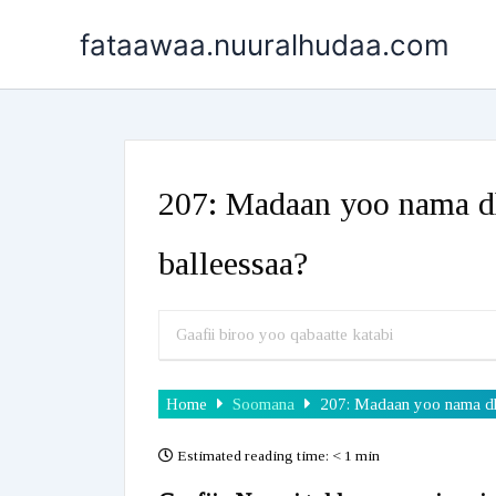
Skip
fataawaa.nuuralhudaa.com
to
content
207: Madaan yoo nama d
balleessaa?
Home
Soomana
207: Madaan yoo nama dh
Estimated reading time:
< 1 min