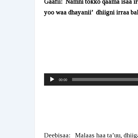
Gaafii: Namni tokko qaama isaa i
yoo waa dhayanii’ dhiigni irraa b
Audio
00:00
Player
Deebisaa: Malaas haa ta’uu, dhiig