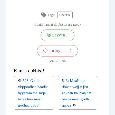
Tags:
Shari'aa
Gaafii kanaaf deebisaa argattee?
Eeyyen
1
hin arganne
2
Views:
138
Kanas dubbisi!
526: Gaafa
513: Maallaqa
xiqqoodhaa haadha
ribaan wojjiin jiru
tiyyarraa mallaqa
zakaan ka irraa hin
hataa ture maal
baane maal godhuu
godhuu qaba?
qaba?