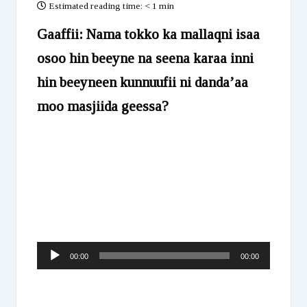
Estimated reading time:
< 1 min
Gaaffii: Nama tokko ka mallaqni isaa
osoo hin beeyne na seena karaa inni
hin beeyneen kunnuufii ni danda’aa
moo masjiida geessa?
Audio
00:00
00:00
Player