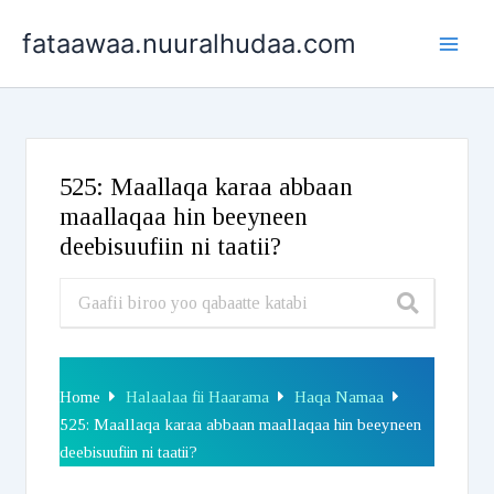
Skip
fataawaa.nuuralhudaa.com
to
content
525: Maallaqa karaa abbaan
maallaqaa hin beeyneen
deebisuufiin ni taatii?
Home
Halaalaa fii Haarama
Haqa Namaa
525: Maallaqa karaa abbaan maallaqaa hin beeyneen
deebisuufiin ni taatii?