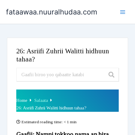
Skip
fataawaa.nuuralhudaa.com
to
content
26: Asriifi Zuhrii Walitti hidhuun
tahaa?
Home
Salaata
26: Asriifi Zuhrii Walitti hidhuun tahaa?
Estimated reading time:
< 1 min
Gaafii: Namni tokkoo nama an bira