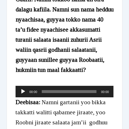
dalagu kafiila. Namni sun nama hedduu
nyaachisaa, guyyaa tokko nama 40
ta’u fidee nyaachisee akkasumatti
turanii salaata isaanii zuhurii Asrii
waliin qasrii godhanii salaatanii,
guyyaan sunillee guyyaa Roobaatii,
hukmiin tun maal fakkaatti?
Audio
00:00
00:00
Player
Deebisaa:
Namni gartanii yoo bikka
takkatti walitti qabamee jiraate, yoo
Roobni jiraate salaata jam’ii godhuu