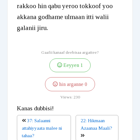
rakkoo hin qabu yeroo tokkoof yoo
akkana godhame ulmaan itti walii
galanii jiru.
Gaafii kanaaf deebisaa argattee?
Eeyyen
1
hin arganne
0
Views:
230
Kanas dubbisi!
37: Salaanni
22: Hikmaan
attahiyyaata malee ni
Azaanaa Maali?
tahaa?