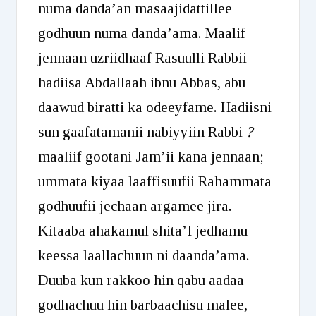
numa danda’an masaajidattillee
godhuun numa danda’ama. Maalif
jennaan uzriidhaaf Rasuulli Rabbii
hadiisa Abdallaah ibnu Abbas, abu
daawud biratti ka odeeyfame. Hadiisni
sun gaafatamanii nabiyyiin Rabbi
?
maaliif gootani Jam’ii kana jennaan;
ummata kiyaa laaffisuufii Rahammata
godhuufii jechaan argamee jira.
Kitaaba ahakamul shita’I jedhamu
keessa laallachuun ni daanda’ama.
Duuba kun rakkoo hin qabu aadaa
godhachuu hin barbaachisu malee,