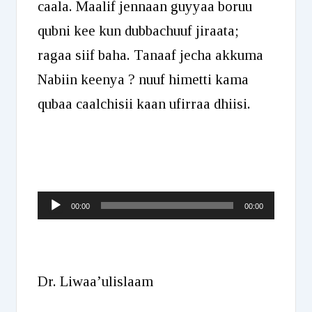
caala. Maalif jennaan guyyaa boruu
qubni kee kun dubbachuuf jiraata;
ragaa siif baha. Tanaaf jecha akkuma
Nabiin keenya ? nuuf himetti kama
qubaa caalchisii kaan ufirraa dhiisi.
Audio
00:00
00:00
Player
Dr. Liwaa’ulislaam