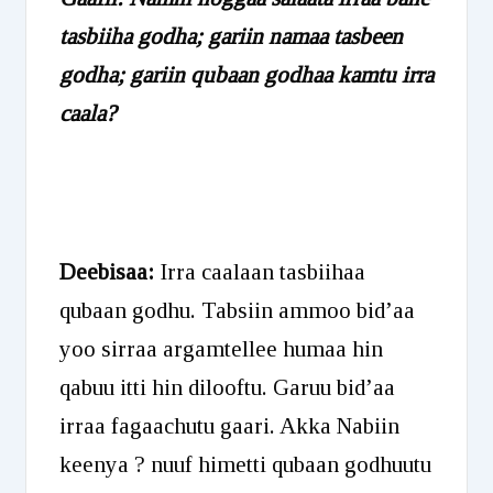
tasbiiha godha; gariin namaa tasbeen
godha; gariin qubaan godhaa kamtu irra
caala?
Deebisaa:
Irra caalaan tasbiihaa
qubaan godhu. Tabsiin ammoo bid’aa
yoo sirraa argamtellee humaa hin
qabuu itti hin dilooftu. Garuu bid’aa
irraa fagaachutu gaari. Akka Nabiin
keenya ? nuuf himetti qubaan godhuutu