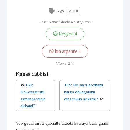
Tags:
Zikrii
Gaafii kanaaf deebisaa argattee?
Eeyyen
4
hin arganne
1
Views:
241
Kanas dubbisi!
159:
155: Du’aa’ii godhanii
Khuxbaarratti
harka dhungatanii
aamiin jechuun
dibachuun akkami?
akkami?
Yoo gaafii biroo qabaatte tikeeta haaraya banii gaafii