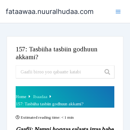
Skip
fataawaa.nuuralhudaa.com
to
content
157: Tasbiiha tasbiin godhuun
akkami?
Home
Ibaadaa
157: Tasbiiha tasbiin godhuun akkami?
Estimated reading time:
< 1 min
Gaafii: Namni hoggaa salaata irraa bahe